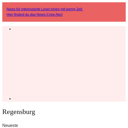
News für interessierte Leser:innen mit wenig Zeit.
Hier findest du das
News-Crew Abo
!
Regensburg
Neueste