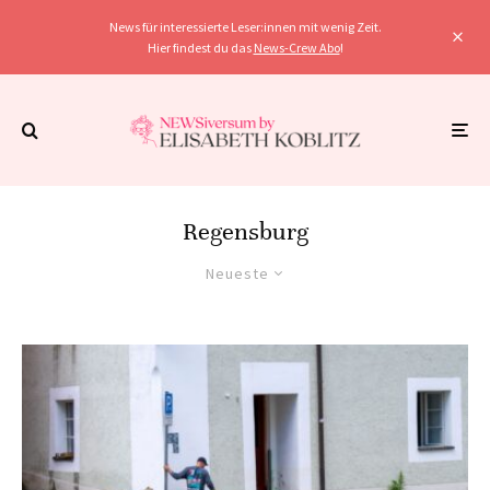
News für interessierte Leser:innen mit wenig Zeit.
Hier findest du das
News-Crew Abo
!
Regensburg
Neueste