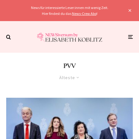
News für interessierte Leser:innen mit wenig Zeit.
Hier findest du das
News-Crew Abo
!
PVV
Älteste