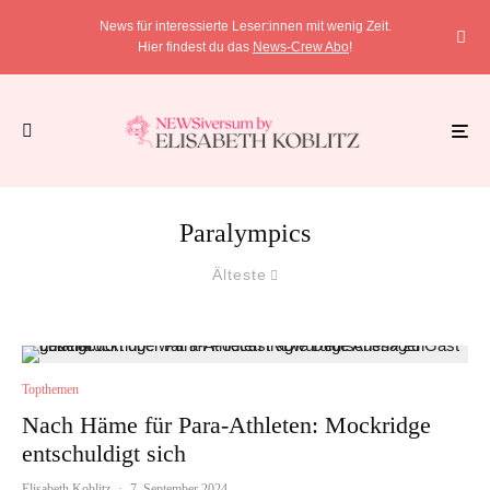
News für interessierte Leser:innen mit wenig Zeit.
Hier findest du das
News-Crew Abo
!
Paralympics
Älteste
Topthemen
Nach Häme für Para-Athleten: Mockridge
entschuldigt sich
Elisabeth Koblitz
·
7. September 2024