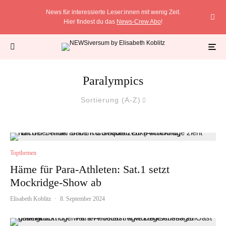
News für interessierte Leser:innen mit wenig Zeit.
Hier findest du das
News-Crew Abo
!
Paralympics
Sortierung (A-Z)
Topthemen
Häme für Para-Athleten: Sat.1 setzt
Mockridge-Show ab
Elisabeth Koblitz
·
8. September 2024