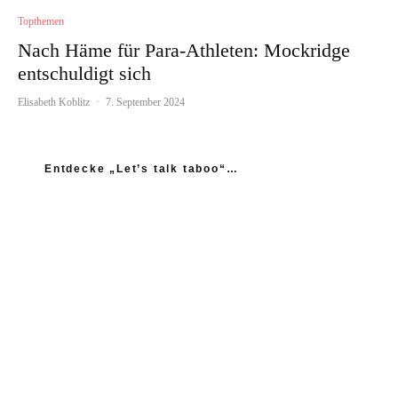
Topthemen
Nach Häme für Para-Athleten: Mockridge
entschuldigt sich
Elisabeth Koblitz
·
7. September 2024
Entdecke „Let’s talk taboo“…