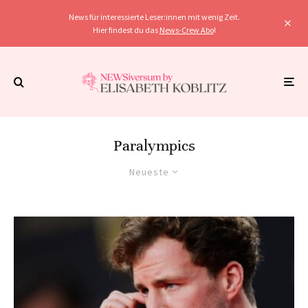
News für interessierte Leser:innen mit wenig Zeit.
Hier findest du das
News-Crew Abo
!
Paralympics
Neueste