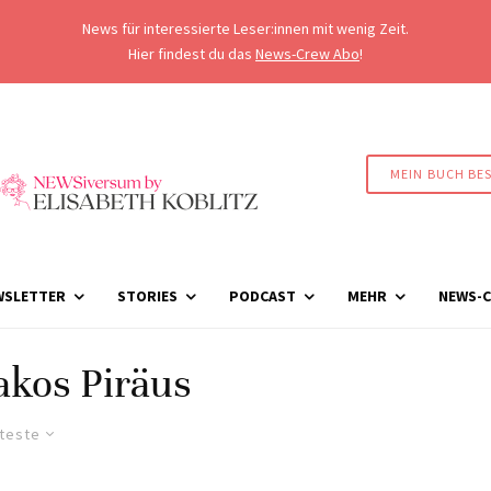
News für interessierte Leser:innen mit wenig Zeit.
Hier findest du das
News-Crew Abo
!
MEIN BUCH BE
WSLETTER
STORIES
PODCAST
MEHR
NEWS-C
kos Piräus
lteste