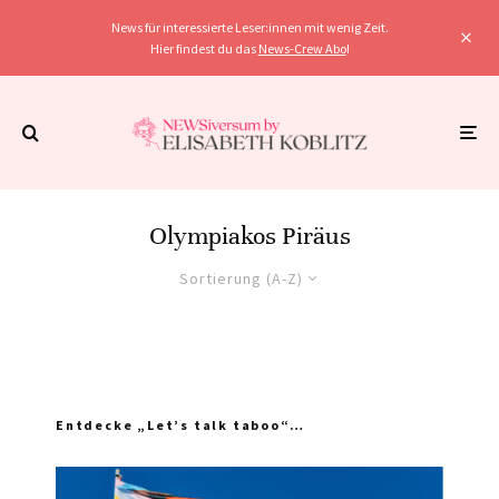
News für interessierte Leser:innen mit wenig Zeit.
Hier findest du das
News-Crew Abo
!
Olympiakos Piräus
Sortierung (A-Z)
Entdecke „Let’s talk taboo“…