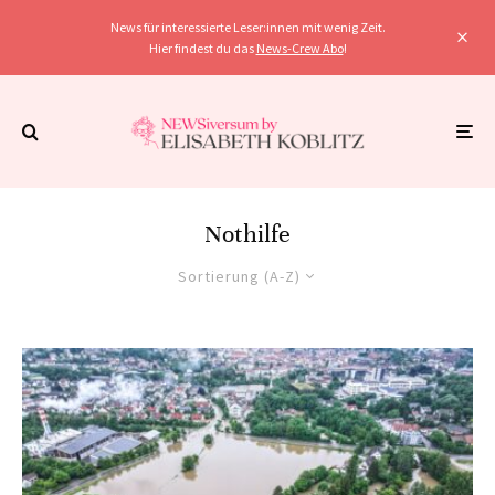
News für interessierte Leser:innen mit wenig Zeit.
Hier findest du das
News-Crew Abo
!
Nothilfe
Sortierung (A-Z)