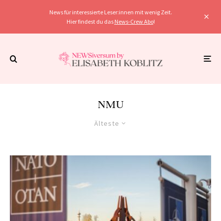
News für interessierte Leser:innen mit wenig Zeit.
Hier findest du das
News-Crew Abo
!
NMU
Älteste