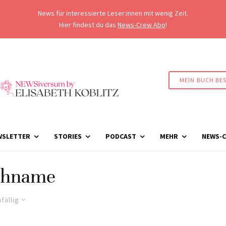
News für interessierte Leser:innen mit wenig Zeit.
Hier findest du das
News-Crew Abo
!
MEIN BUCH BE
WSLETTER
STORIES
PODCAST
MEHR
NEWS-C
chname
fällig