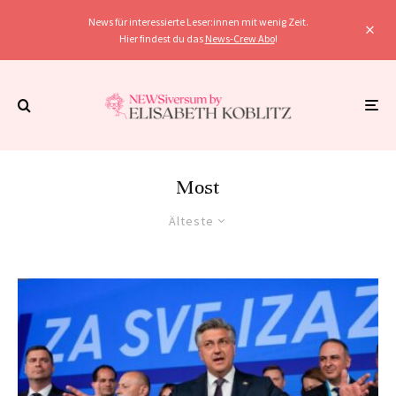
News für interessierte Leser:innen mit wenig Zeit.
Hier findest du das
News-Crew Abo
!
Most
Älteste