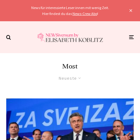
News für interessierte Leser:innen mit wenig Zeit.
Hier findest du das
News-Crew Abo
!
Most
Neueste