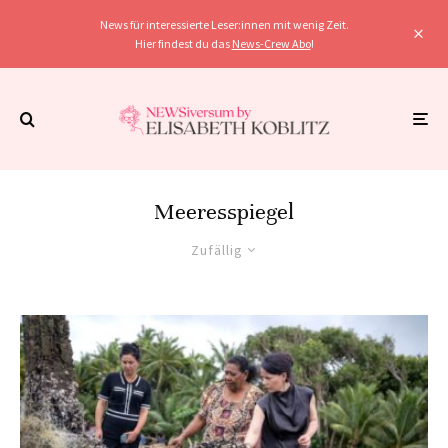
News für interessierte Leser:innen mit wenig Zeit.
Hier findest du das
News-Crew Abo
!
Meeresspiegel
Zufällig