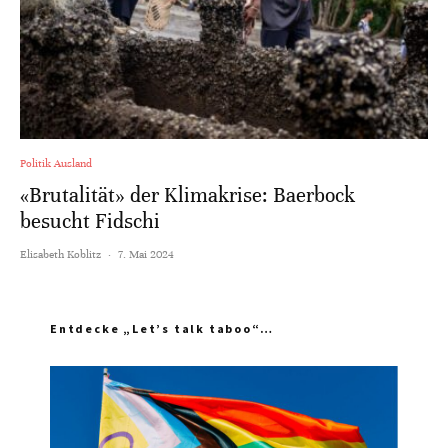
Politik Ausland
«Brutalität» der Klimakrise: Baerbock
besucht Fidschi
Elisabeth Koblitz
·
7. Mai 2024
Entdecke „Let’s talk taboo“…