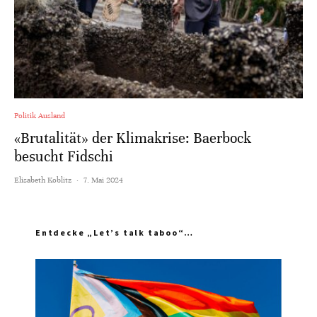
Politik Ausland
«Brutalität» der Klimakrise: Baerbock
besucht Fidschi
Elisabeth Koblitz
·
7. Mai 2024
Entdecke „Let’s talk taboo“…