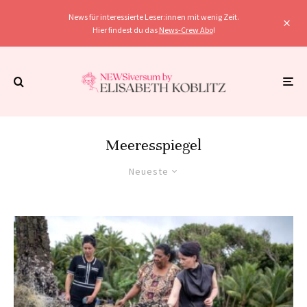
News für interessierte Leser:innen mit wenig Zeit.
Hier findest du das
News-Crew Abo
!
Meeresspiegel
Neueste