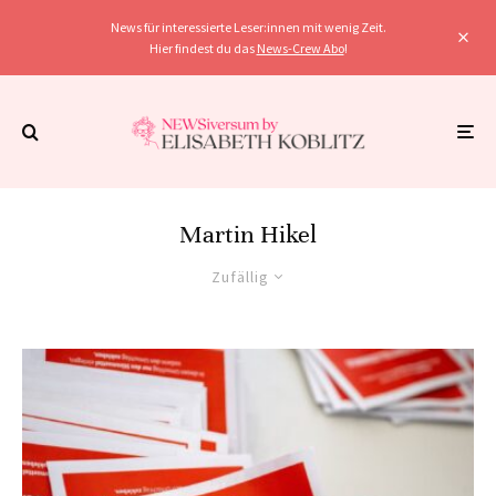
News für interessierte Leser:innen mit wenig Zeit.
Hier findest du das
News-Crew Abo
!
Martin Hikel
Zufällig