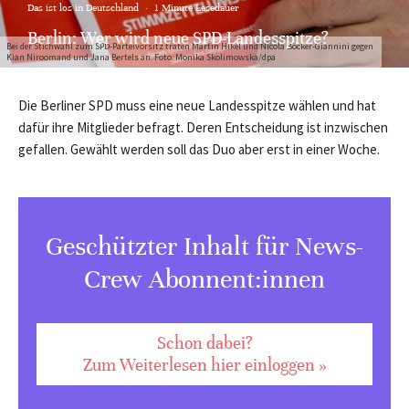
Das ist los in Deutschland
·
1 Minute Lesedauer
Berlin: Wer wird neue SPD-Landesspitze?
Bei der Stichwahl zum SPD-Parteivorsitz traten Martin Hikel und Nicola Böcker-Giannini gegen
Kian Niroomand und Jana Bertels an. Foto: Monika Skolimowska/dpa
Die Berliner SPD muss eine neue Landesspitze wählen und hat
dafür ihre Mitglieder befragt. Deren Entscheidung ist inzwischen
gefallen. Gewählt werden soll das Duo aber erst in einer Woche.
Geschützter Inhalt für News-
Crew Abonnent:innen
Schon dabei?
Zum Weiterlesen hier einloggen »