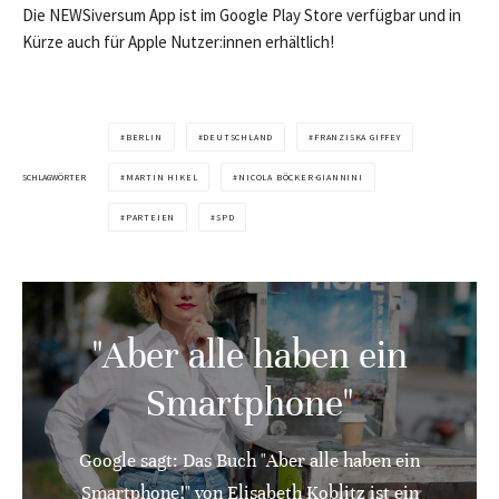
Die NEWSiversum App ist im Google Play Store verfügbar und in
Kürze auch für Apple Nutzer:innen erhältlich!
BERLIN
DEUTSCHLAND
FRANZISKA GIFFEY
SCHLAGWÖRTER
MARTIN HIKEL
NICOLA BÖCKER-GIANNINI
PARTEIEN
SPD
"Aber alle haben ein
Smartphone"
Google sagt: Das Buch "Aber alle haben ein
Smartphone!" von Elisabeth Koblitz ist ein