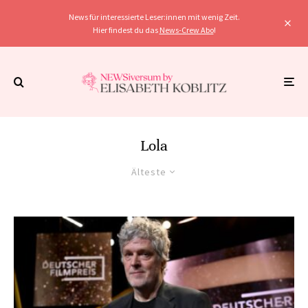
News für interessierte Leser:innen mit wenig Zeit.
Hier findest du das
News-Crew Abo
!
Lola
Älteste