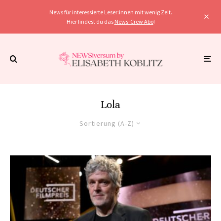
News für interessierte Leser:innen mit wenig Zeit.
Hier findest du das
News-Crew Abo
!
Lola
Sortierung (A-Z)