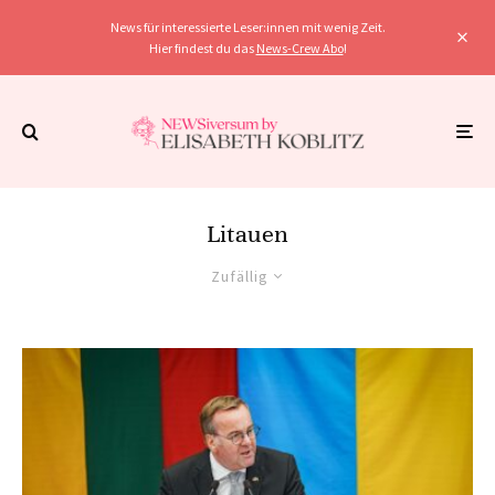
News für interessierte Leser:innen mit wenig Zeit.
Hier findest du das
News-Crew Abo
!
Litauen
Zufällig