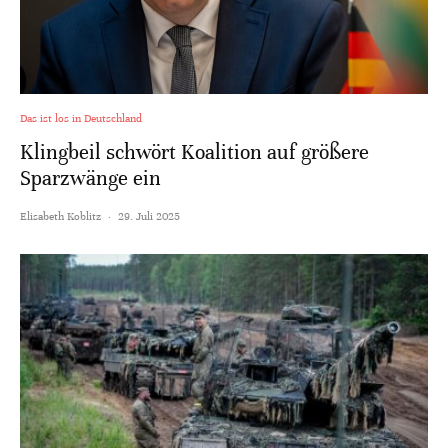
Das ist los in Deutschland
Klingbeil schwört Koalition auf größere
Sparzwänge ein
Elisabeth Koblitz
·
29. Juli 2025