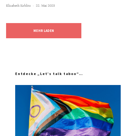
Elisabeth Koblitz
·
22. Mai 2025
MEHR LADEN
Entdecke „Let’s talk taboo“…