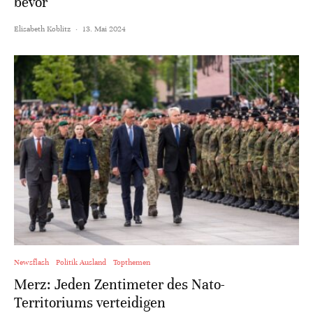
bevor
Elisabeth Koblitz
·
13. Mai 2024
Newsflash
Politik Ausland
Topthemen
Merz: Jeden Zentimeter des Nato-
Territoriums verteidigen