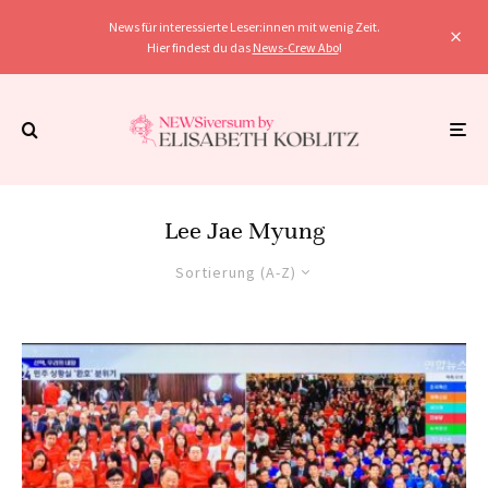
News für interessierte Leser:innen mit wenig Zeit.
Hier findest du das
News-Crew Abo
!
Lee Jae Myung
Sortierung (A-Z)