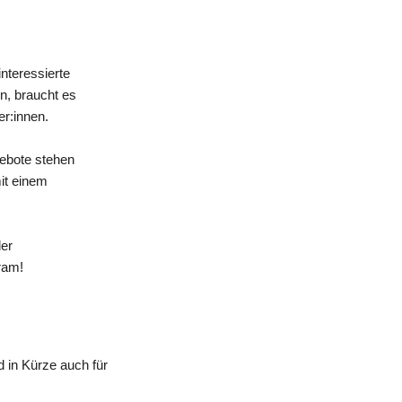
nteressierte
n, braucht es
er:innen.
gebote stehen
mit einem
der
ram!
 in Kürze auch für