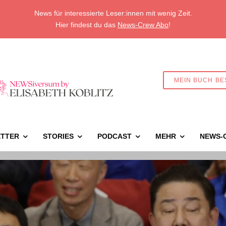
News für interessierte Leser:innen mit wenig Zeit.
Hier findest du das
News-Crew Abo
!
MEIN BUCH BE
TTER
STORIES
PODCAST
MEHR
NEWS-