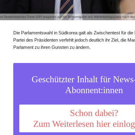
 der Demokratischen Partei (DP) reagieren auf die Bekanntgabe von Wählerbefragungen nach d
Die Parlamentswahl in Südkorea galt als Zwischentest für die
Partei des Präsidenten verfehlt jedoch deutlich ihr Ziel, die M
Parlament zu ihren Gunsten zu ändern.
Geschützter Inhalt für New
Abonnent:innen
Schon dabei?
Zum Weiterlesen hier einlo