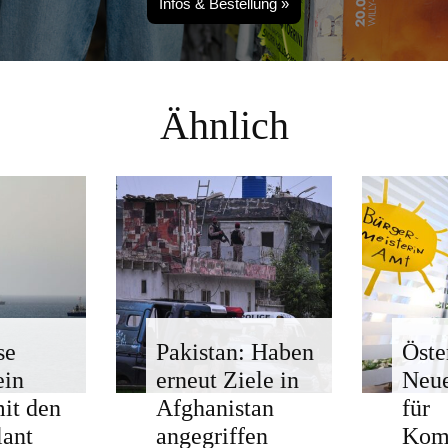
Infos & Bestellung »
Ähnlich
se
Pakistan: Haben
Öste
ein
erneut Ziele in
Neue
mit den
Afghanistan
für
ant
angegriffen
Kom