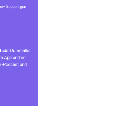
ew Support
gern
l ab!
Du erhältst
um App und im
MR-Podcast und