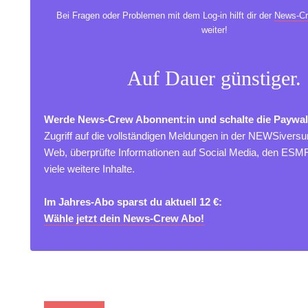
Bei Fragen oder Problemen mit dem Log-in hilft dir der
News-Cr
weiter!
Auf Dauer günstiger.
Werde News-Crew Abonnent:in und schalte die Paywal
Zugriff auf die vollständigen Meldungen in der NEWSivers
Web, überprüfte Informationen auf Social Media, den ES
viele weitere Inhalte.
Im Jahres-Abo sparst du aktuell 12 €:
Wähle jetzt dein News-Crew Abo!