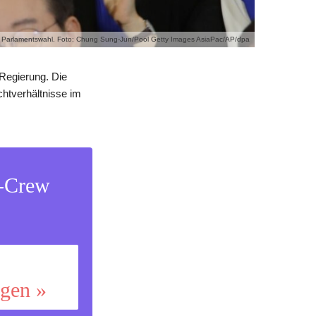
er Parlamentswahl. Foto: Chung Sung-Jun/Pool Getty Images AsiaPac/AP/dpa
 Regierung. Die
achtverhältnisse im
s-Crew
ggen »