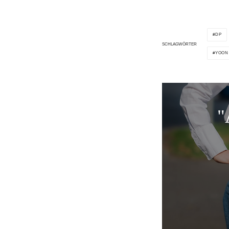
DP
SCHLAGWÖRTER
YOON
"