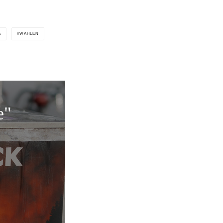
A
WAHLEN
e"