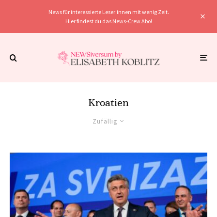
News für interessierte Leser:innen mit wenig Zeit.
Hier findest du das
News-Crew Abo
!
Kroatien
Zufällig