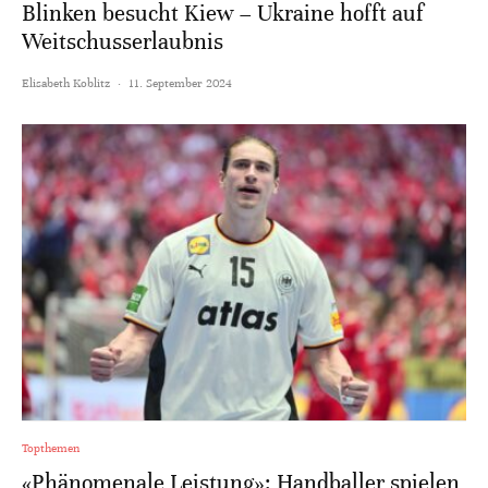
Blinken besucht Kiew – Ukraine hofft auf
Weitschusserlaubnis
Elisabeth Koblitz
·
11. September 2024
Topthemen
«Phänomenale Leistung»: Handballer spielen