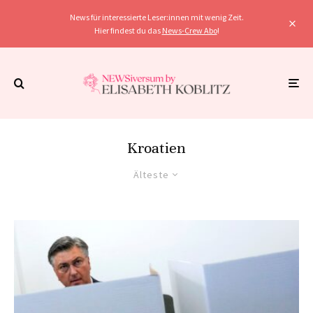
News für interessierte Leser:innen mit wenig Zeit.
Hier findest du das
News-Crew Abo
!
Kroatien
Älteste