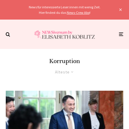
News für interessierte Leser:innen mit wenig Zeit.
Hier findest du das
News-Crew Abo
!
Korruption
Älteste