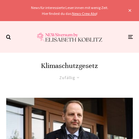
News für interessierte Leser:innen mit wenig Zeit.
Hier findest du das
News-Crew Abo
!
Klimaschutzgesetz
Zufällig