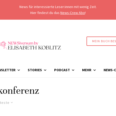
News für interessierte Leser:innen mit wenig Zeit.
Hier findest du das
News-Crew Abo
!
MEIN BUCH BE
WSLETTER
STORIES
PODCAST
MEHR
NEWS-C
konferenz
lteste