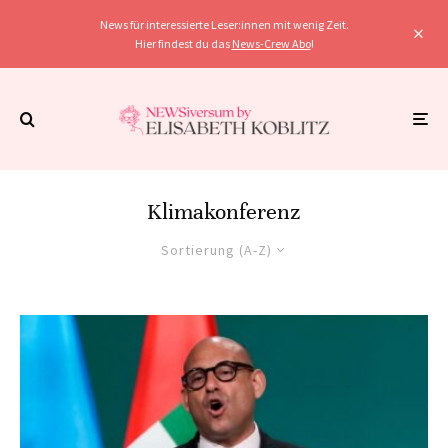
News für interessierte Leser:innen mit wenig Zeit.
Hier findest du das
News-Crew Abo
!
Klimakonferenz
Sortierung (A-Z)