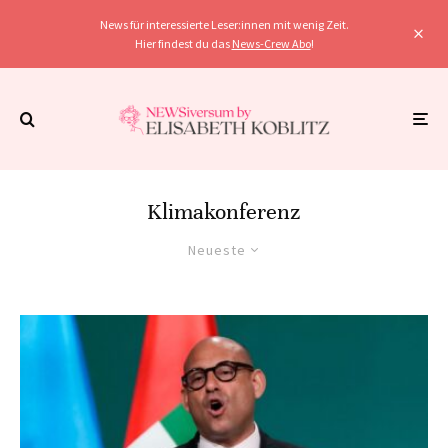
News für interessierte Leser:innen mit wenig Zeit.
Hier findest du das
News-Crew Abo
!
Klimakonferenz
Neueste