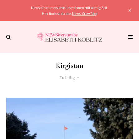
News für interessierte Leser:innen mit wenig Zeit.
Hier findest du das
News-Crew Abo
!
Kirgistan
Zufällig