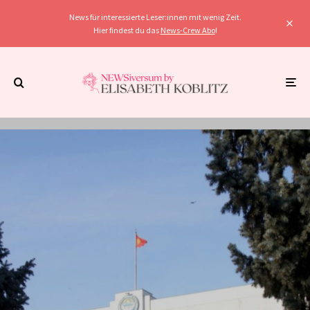
News für interessierte Leser:innen mit wenig Zeit.
Hier findest du das
News-Crew Abo
!