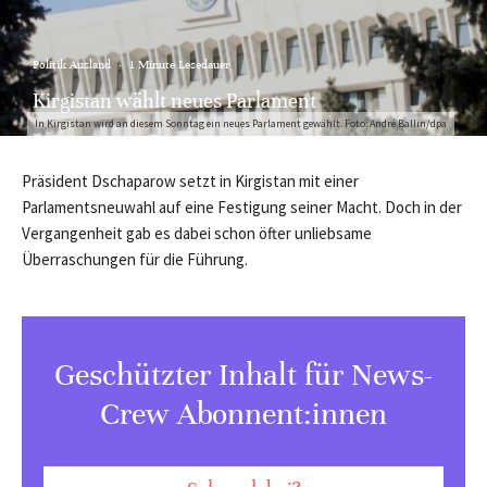
Politik Ausland
·
1 Minute Lesedauer
Kirgistan wählt neues Parlament
In Kirgistan wird an diesem Sonntag ein neues Parlament gewählt. Foto: André Ballin/dpa
Präsident Dschaparow setzt in Kirgistan mit einer
Parlamentsneuwahl auf eine Festigung seiner Macht. Doch in der
Vergangenheit gab es dabei schon öfter unliebsame
Überraschungen für die Führung.
Geschützter Inhalt für News-
Crew Abonnent:innen