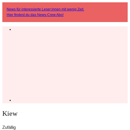
News für interessierte Leser:innen mit wenig Zeit.
Hier findest du das
News-Crew Abo
!
Kiew
Zufällig