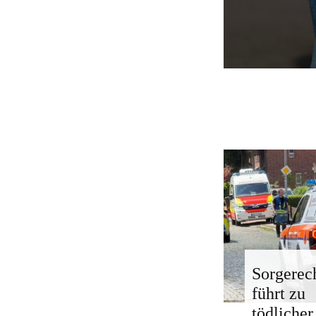
Sorgerech
führt zu
tödlicher