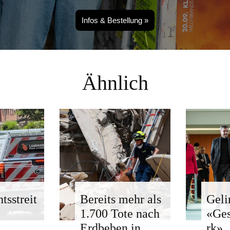
Infos & Bestellung »
Ähnlich
tsstreit
Bereits mehr als
Geli
1.700 Tote nach
«Ge
Erdbeben in
rk»