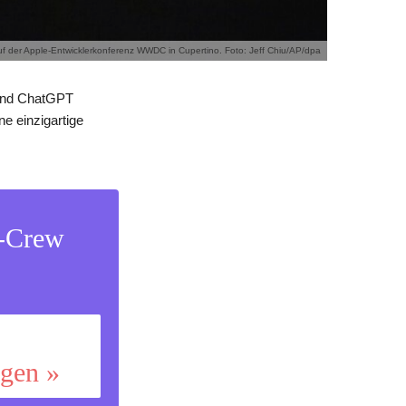
 der Apple-Entwicklerkonferenz WWDC in Cupertino. Foto: Jeff Chiu/AP/dpa
hrend ChatGPT
e einzigartige
s-Crew
ggen »