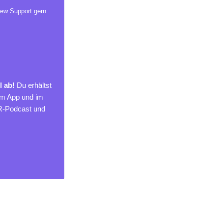
ew Support
gern
l ab!
Du erhältst
um App und im
MR-Podcast und