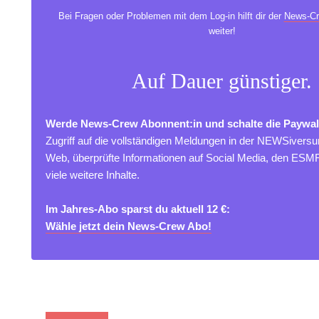
Bei Fragen oder Problemen mit dem Log-in hilft dir der
News-Cr
weiter!
Auf Dauer günstiger.
Werde News-Crew Abonnent:in und schalte die Paywal
Zugriff auf die vollständigen Meldungen in der NEWSivers
Web, überprüfte Informationen auf Social Media, den ES
viele weitere Inhalte.
Im Jahres-Abo sparst du aktuell 12 €:
Wähle jetzt dein News-Crew Abo!