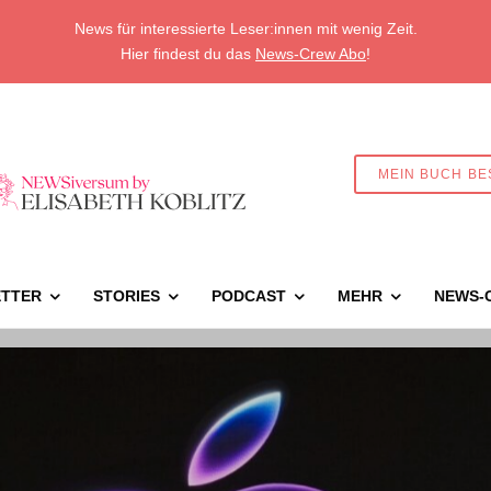
News für interessierte Leser:innen mit wenig Zeit.
Hier findest du das
News-Crew Abo
!
MEIN BUCH BE
TTER
STORIES
PODCAST
MEHR
NEWS-