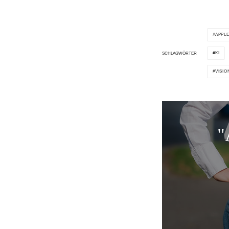
APPL
KI
SCHLAGWÖRTER
VISIO
"