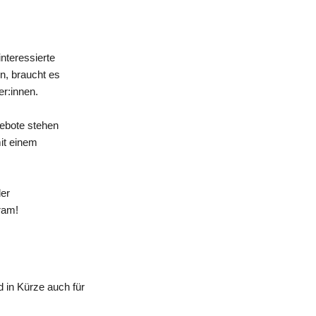
nteressierte
n, braucht es
er:innen.
gebote stehen
mit einem
der
ram!
 in Kürze auch für