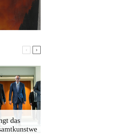
ngt das
samtkunstwe