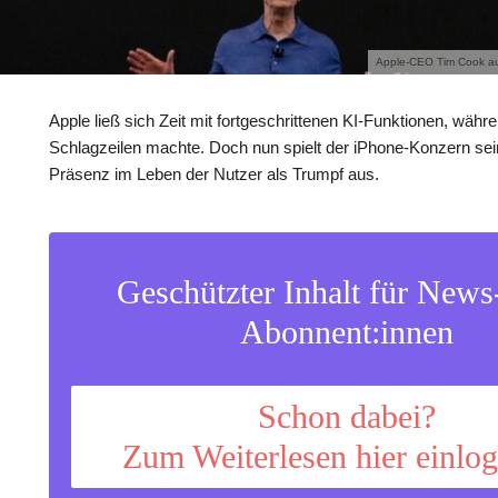
Apple-CEO Tim Cook auf
Apple ließ sich Zeit mit fortgeschrittenen KI-Funktionen, wä
Schlagzeilen machte. Doch nun spielt der iPhone-Konzern sein
Präsenz im Leben der Nutzer als Trumpf aus.
Geschützter Inhalt für New
Abonnent:innen
Schon dabei?
Zum Weiterlesen hier einlo