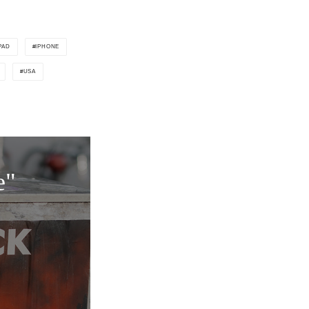
PAD
IPHONE
USA
e"