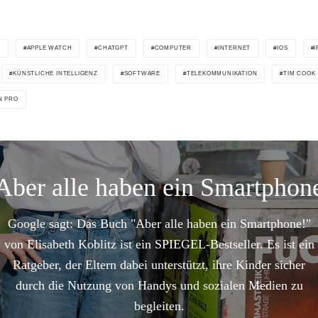
E
APPLE WATCH
CHATGPT
COMPUTER
INTERNET
IOS
I
KÜNSTLICHE INTELLIGENZ
SOFTWARE
TELEKOMMUNIKATION
TIM COOK
N PRO
Aber alle haben ein Smartphon
Google sagt: Das Buch "Aber alle haben ein Smartphone!"
von Elisabeth Koblitz ist ein SPIEGEL-Bestseller. Es ist ein
Ratgeber, der Eltern dabei unterstützt, ihre Kinder sicher
durch die Nutzung von Handys und sozialen Medien zu
begleiten.