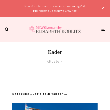
News für interessierte Leser:innen mit wenig Zeit.
Hier findest du das
News-Crew Abo
!
Kader
Älteste
Entdecke „Let’s talk taboo“…