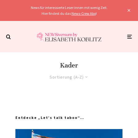
News für interessierte Leser:innen mit wenig Zeit.
Hier findest du das
News-Crew Abo
!
Kader
Sortierung (A-Z)
Entdecke „Let’s talk taboo“…