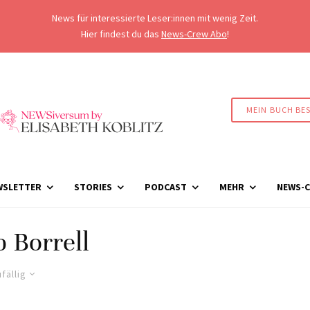
News für interessierte Leser:innen mit wenig Zeit.
Hier findest du das
News-Crew Abo
!
MEIN BUCH BE
WSLETTER
STORIES
PODCAST
MEHR
NEWS-C
 Borrell
fällig