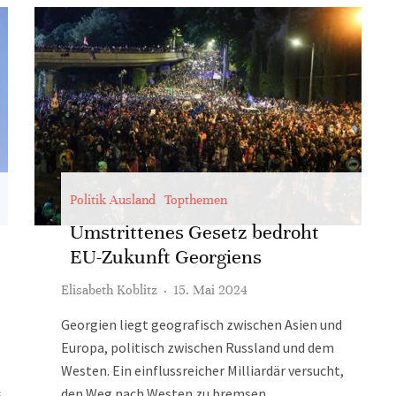
Politik Ausland
Topthemen
Umstrittenes Gesetz bedroht
EU-Zukunft Georgiens
Elisabeth Koblitz
·
15. Mai 2024
Georgien liegt geografisch zwischen Asien und
.
Europa, politisch zwischen Russland und dem
Westen. Ein einflussreicher Milliardär versucht,
s
den Weg nach Westen zu bremsen.