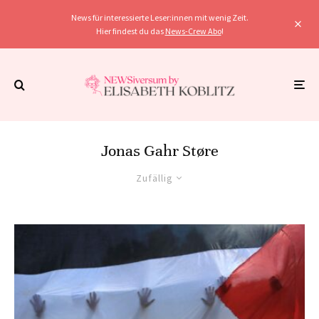
News für interessierte Leser:innen mit wenig Zeit.
Hier findest du das
News-Crew Abo
!
Jonas Gahr Støre
Zufällig