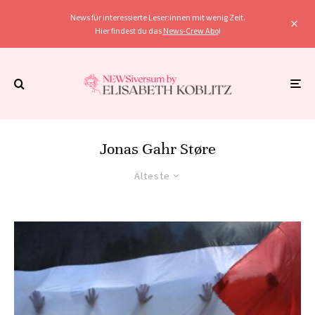
News für interessierte Leser:innen mit wenig Zeit.
Hier findest du das
News-Crew Abo
!
Jonas Gahr Støre
Älteste