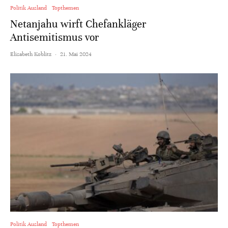
Politik Ausland
Topthemen
Netanjahu wirft Chefankläger
Antisemitismus vor
Elisabeth Koblitz
·
21. Mai 2024
Politik Ausland
Topthemen