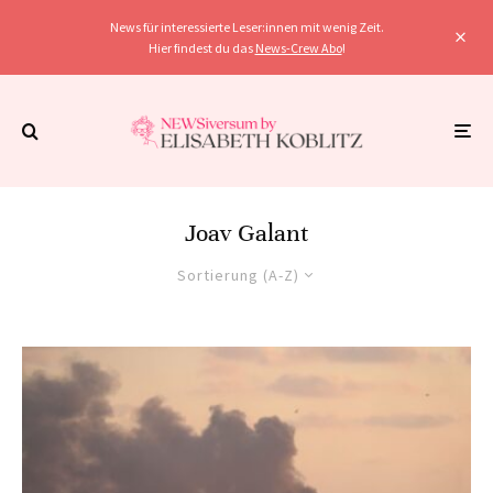
News für interessierte Leser:innen mit wenig Zeit.
Hier findest du das
News-Crew Abo
!
Joav Galant
Sortierung (A-Z)