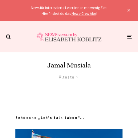
News für interessierte Leser:innen mit wenig Zeit.
Hier findest du das
News-Crew Abo
!
Jamal Musiala
Älteste
Entdecke „Let’s talk taboo“…