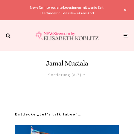
News für interessierte Leser:innen mit wenig Zeit.
Hier findest du das
News-Crew Abo
!
Jamal Musiala
Sortierung (A-Z)
Entdecke „Let’s talk taboo“…