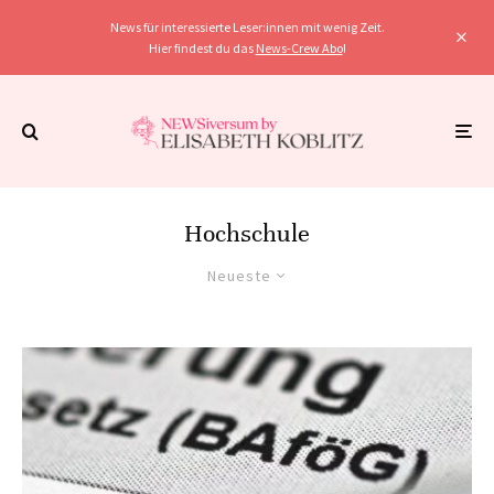
News für interessierte Leser:innen mit wenig Zeit.
Hier findest du das
News-Crew Abo
!
Hochschule
Neueste