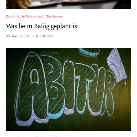
Das ist los in Deutschland
Topthemen
Was beim Bafög geplant ist
Elisabeth Koblitz
·
9. Juli 2026