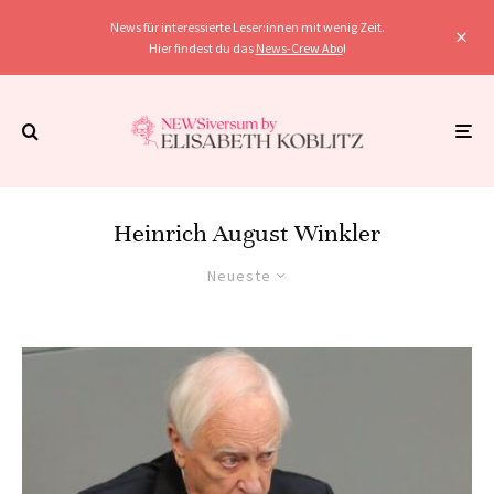
News für interessierte Leser:innen mit wenig Zeit.
Hier findest du das
News-Crew Abo
!
Heinrich August Winkler
Neueste