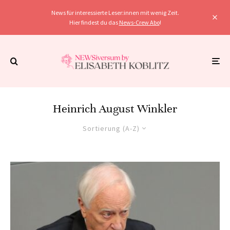
News für interessierte Leser:innen mit wenig Zeit.
Hier findest du das
News-Crew Abo
!
Heinrich August Winkler
Sortierung (A-Z)