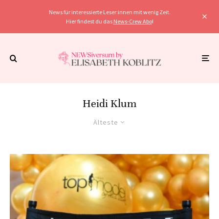
News für interessierte Leser:innen mit wenig Zeit.
Hier findest du das
News-Crew Abo
!
Heidi Klum
Älteste