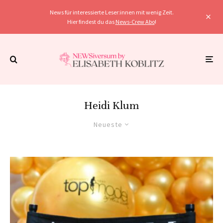
News für interessierte Leser:innen mit wenig Zeit.
Hier findest du das
News-Crew Abo
!
Heidi Klum
Neueste