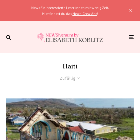
News für interessierte Leser:innen mit wenig Zeit.
Hier findest du das
News-Crew Abo
!
Haiti
Zufällig