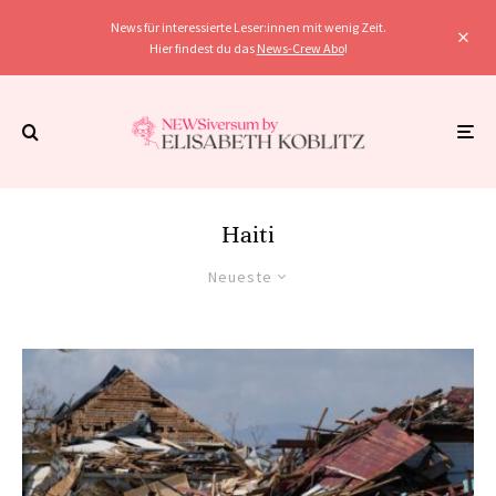
News für interessierte Leser:innen mit wenig Zeit.
Hier findest du das
News-Crew Abo
!
Haiti
Neueste