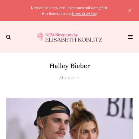
News für interessierte Leser:innen mit wenig Zeit.
Hier findest du das
News-Crew Abo
!
Hailey Bieber
Älteste