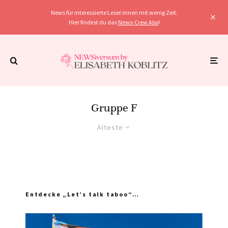
News für interessierte Leser:innen mit wenig Zeit.
Hier findest du das
News-Crew Abo
!
Gruppe F
Älteste
Entdecke „Let’s talk taboo“…